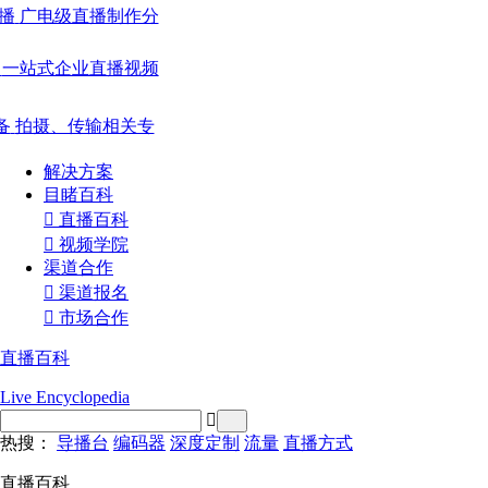
播
广电级直播制作分
一站式企业直播视频
备
拍摄、传输相关专
解决方案
目睹百科

直播百科

视频学院
渠道合作

渠道报名

市场合作
直播百科
Live Encyclopedia

热搜：
导播台
编码器
深度定制
流量
直播方式
直播百科