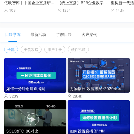
亿欧智库丨中国企业直播研究及服务商品牌测评报告
【线上直播】B2B企业数字营销如何快速破圈？
108
1254
14.1k



目睹学院
最新活动
了解目睹
客户案例
全部
干货攻略
用户手册
硬件拆箱
如何一分钟创建直播间
万物播长 数智破局-2020全国直播人峰会
3239
28.4k



SOLO&TC-80对比
如何设置直播倒计时