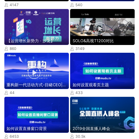
4147
540



【运营增长新势力 · 沙龙】
SOLO&高视T1200对比
860
3149



重构新一代活动方式-目睹CEO||鲁力
如何设置观看页主题
44
433


如何设置直播窗口背景
2019全国直播人峰会
6453
30.5k

