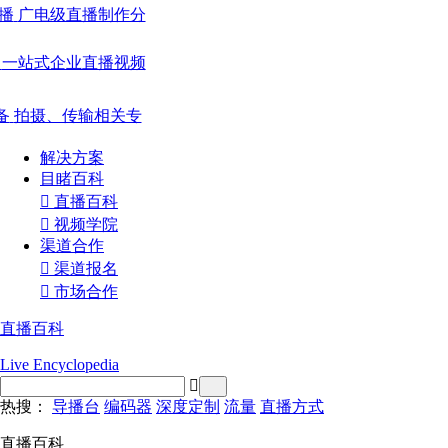
播
广电级直播制作分
一站式企业直播视频
备
拍摄、传输相关专
解决方案
目睹百科

直播百科

视频学院
渠道合作

渠道报名

市场合作
直播百科
Live Encyclopedia

热搜：
导播台
编码器
深度定制
流量
直播方式
直播百科