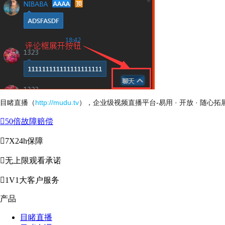
目睹直播（
http://mudu.tv
），企业级视频直播平台-易用 · 开放 · 随心拓

50倍故障赔偿

7X24h保障

无上限观看承诺

1V1大客户服务
产品
目睹直播